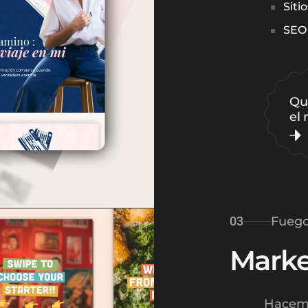
Siti
SEO
Qu
el
03
Fuego
Marke
Hacemo