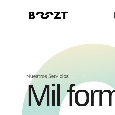
Nuestros Servicios
M
i
l
f
o
r