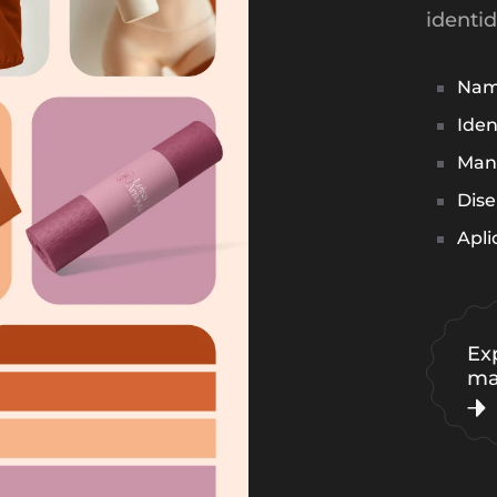
identid
Nam
Iden
Man
Dise
Apli
Ex
ma