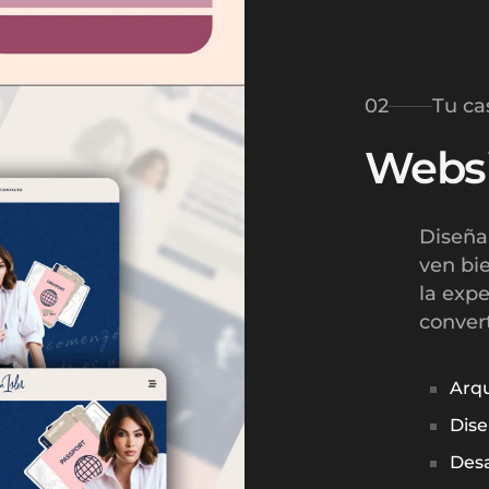
02
Tu ca
Websi
Diseña
ven bi
la expe
convert
Arqu
Dise
Desa