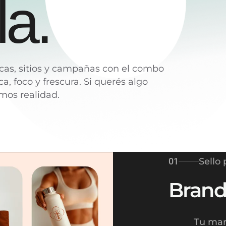
l
a
.
as, sitios y campañas con el combo
ca, foco y frescura. Si querés algo
emos realidad.
01
Sello 
Brand
Tu mar