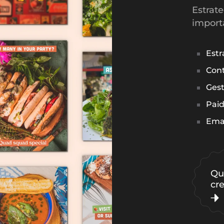
Estrat
import
Estr
Cont
Gest
Paid
Emai
Qu
cr