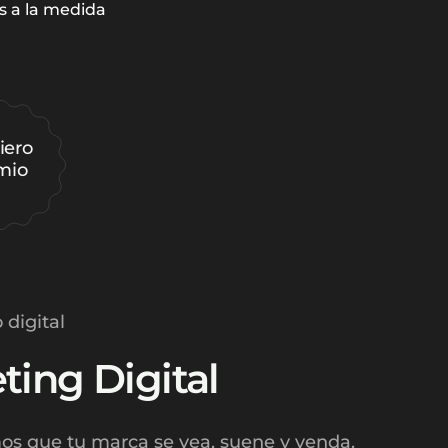
os a la medida
iero
 mio
 digital
ting Digital
s que tu marca se vea, suene y venda.