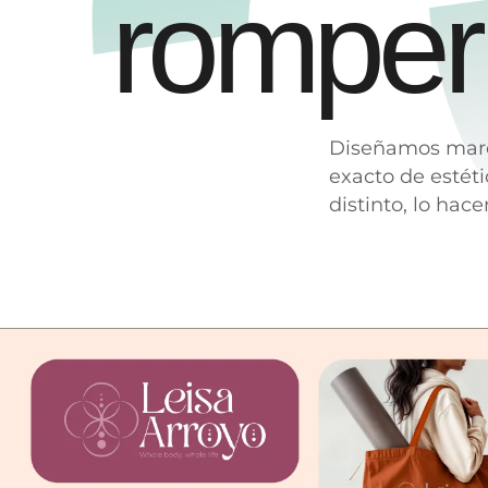
r
o
m
p
e
r
Diseñamos marc
exacto de estéti
distinto, lo hac