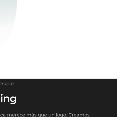
propio
ing
ca merece más que un logo. Creamos