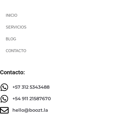
INICIO
SERVICIOS
BLOG
CONTACTO
Contacto:
+57 312 5343488
+54 911 21587670
hello@boozt.la